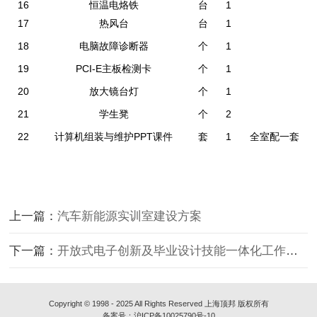
16
恒温电烙铁
台
1
17
热风台
台
1
18
电脑故障诊断器
个
1
19
PCI-E主板检测卡
个
1
20
放大镜台灯
个
1
21
学生凳
个
2
22
计算机组装与维护PPT课件
套
1
全室配一套
上一篇：
汽车新能源实训室建设方案
下一篇：
开放式电子创新及毕业设计技能一体化工作室建设方案
Copyright © 1998 - 2025 All Rights Reserved 上海顶邦 版权所有
备案号：沪ICP备10025790号-10