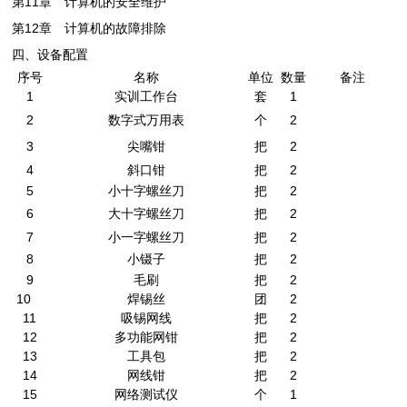
第11章 计算机的安全维护
第12章 计算机的故障排除
四、设备配置
序号
名称
单位
数量
备注
1
实训工作台
套
1
2
数字式万用表
个
2
3
尖嘴钳
把
2
4
斜口钳
把
2
5
小十字螺丝刀
把
2
6
大十字螺丝刀
把
2
7
小一字螺丝刀
把
2
8
小镊子
把
2
9
毛刷
把
2
10
焊锡丝
团
2
11
吸锡网线
把
2
12
多功能网钳
把
2
13
工具包
把
2
14
网线钳
把
2
15
网络测试仪
个
1