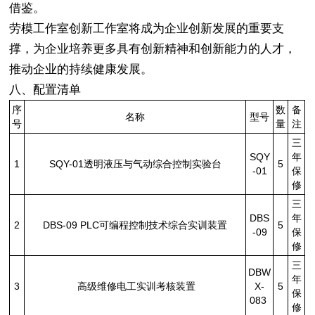
借鉴。
劳模工作室创新工作室将成为企业创新发展的重要支
撑，为企业培养更多具有创新精神和创新能力的人才，
推动企业的持续健康发展。
八、配置清单
序
数
备
名称
型号
号
量
注
三
SQY
年
1
SQY-01透明液压与气动综合控制实验台
5
-01
保
修
三
DBS
年
2
DBS-09 PLC可编程控制技术综合实训装置
5
-09
保
修
三
DBW
年
3
高级维修电工实训考核装置
X-
5
保
083
修