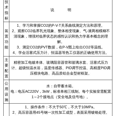
技
术
说 明
指
标
1、学习和掌握CO2的P-V-T关系曲线测定方法和原理。
装
2、观察CO2临界乳光现象、整体相变现象、气-液两相模糊不
置
清现象，增强对临界状态的感性认识和热力学基本概念的理
功
解。
能
3、测定CO2的PVT数据，在P-V图上绘出CO2等温线。
4、学会活塞式压力计、恒温器等热工仪器的正确使用方法。
主
精密加工电镀本体、玻璃阻容器管和玻璃水套、活塞式压力
要
计、超级恒温水浴，温度传感器、PID调节控温、高精度PID调
配
压模块电路、高品质铝合金型材框架。
置
公
水：自带蓄水箱。
用
电：电压AC220V，3kW，标准单相三线制。每个实验室需配置
设
1～2个接地点（安全地及信号地）。
施
1、操作条件：不大于50℃，不大于10MPa。
2、高压容器用45号钢一次性加工成型，表面采用镀铬处理。