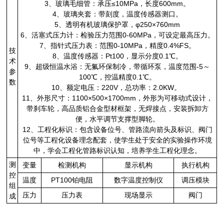
3、玻璃毛细管：承压≤10MPa，长度600mm。
4、玻璃夹套：带刻度，温度传感器测口。
5、透明有机玻璃保护罩，φ250×760mm
6、活塞式压力计：检验压力范围0-60MPa，可设定最高压力。
7、指针式压力表：范围0-10MPa，精度0.4%FS。
技
8、温度传感器：Pt100，显示分度0.1℃。
术
9、超级恒温水浴：无氟环保制冷，带循环泵，温度范围-5～
参
100℃，控温精度0.1℃。
数
10、额定电压：220V，总功率：2.0KW。
11、外形尺寸：1100×500×1700mm，外形为可移动式设计，
带刹车轮，高品质铝合金型材框架，无焊接点，安装拆卸方
便，水平调节支撑型脚轮。
12、工程化标识：包含设备位号、管路流向箭头及标识、阀门
位号等工程化设备理念配套，使学生处于安全的实验操作环境
中，学会工程化管路标识认知，培养学生工程化理念。
测
变量
检测机构
显示机构
执行机构
控
温度
PT100铂电阻
数字温度控制仪
调压模块
组
压力
压力表
现场显示
阀门
成