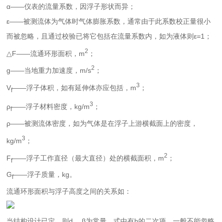
α——仪表的流量系数，因浮子形状而异；
ε——被测流体为气体时气体膨胀系数，通常由于此系数校正量很小
而被忽略，且通过校验已将它包括在流量系数内，如为液体则ε=1；
2
△F——流通环形面积，m
；
2
g——当地重力加速度，m/s
；
3
V
——浮子体积，如有延伸体亦应包括，m
；
f
3
ρ
——浮子材料密度，kg/m
；
f
ρ——被测流体密度，如为气体是在浮子上游横截面上的密度，
3
kg/m
；
2
F
——浮子工作直径（最大直径）处的横截面积，m
；
f
G
——浮子质量，kg。
f
流通环形面积与浮子高度之间的关系如：
当结构设计已定，则d、 β为常量。式中有h的二次项，一般不能忽略