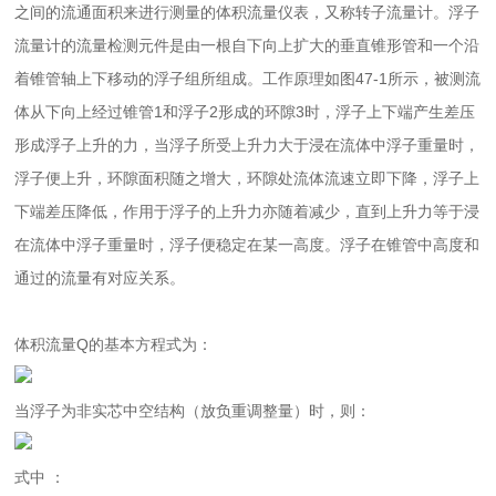
之间的流通面积来进行测量的体积流量仪表，又称转子流量计。浮子
流量计的流量检测元件是由一根自下向上扩大的垂直锥形管和一个沿
着锥管轴上下移动的浮子组所组成。工作原理如图47-1所示，被测流
体从下向上经过锥管1和浮子2形成的环隙3时，浮子上下端产生差压
形成浮子上升的力，当浮子所受上升力大于浸在流体中浮子重量时，
浮子便上升，环隙面积随之增大，环隙处流体流速立即下降，浮子上
下端差压降低，作用于浮子的上升力亦随着减少，直到上升力等于浸
在流体中浮子重量时，浮子便稳定在某一高度。浮子在锥管中高度和
通过的流量有对应关系。
体积流量Q的基本方程式为：
当浮子为非实芯中空结构（放负重调整量）时，则：
式中 ：