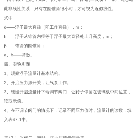
此非线性关系，只有在圆锥角很小时，才可视为近似线性。
式中 ：
d——浮子最大直径（即工作直径），m；
h——浮子从锥管内径等于浮子最大直径处上升高度，m；
β——锥管的圆锥角；
a、b——常数。
四、实验步骤
1、观察浮子流量计基本结构。
2、开启压力源开关，让气泵工作。
3、缓慢开启流量计下端调节阀门，让转子停留在玻璃板中间位置，
读取示值。
4、在不调节阀门的情况下，记录不同压力值时，流量计的读数，填
入表47-1中。